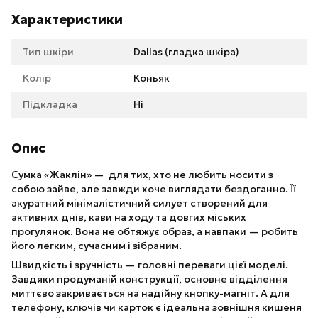
Характеристики
Тип шкіри
Dallas (гладка шкіра)
Колір
Коньяк
Підкладка
Ні
Опис
Сумка «Жаклін» — для тих, хто не любить носити з
собою зайве, але завжди хоче виглядати бездоганно. Її
акуратний мінімалістичний силует створений для
активних днів, кави на ходу та довгих міських
прогулянок. Вона не обтяжує образ, а навпаки — робить
його легким, сучасним і зібраним.
Швидкість і зручність — головні переваги цієї моделі.
Завдяки продуманій конструкції, основне відділення
миттєво закривається на надійну кнопку-магніт. А для
телефону, ключів чи карток є ідеальна зовнішня кишеня