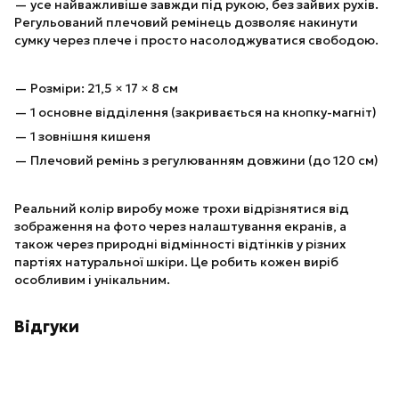
— усе найважливіше завжди під рукою, без зайвих рухів.
Регульований плечовий ремінець дозволяє накинути
сумку через плече і просто насолоджуватися свободою.
— Розміри: 21,5 × 17 × 8 см
— 1 основне відділення (закривається на кнопку-магніт)
— 1 зовнішня кишеня
— Плечовий ремінь з регулюванням довжини (до 120 см)
Реальний колір виробу може трохи відрізнятися від
зображення на фото через налаштування екранів, а
також через природні відмінності відтінків у різних
партіях натуральної шкіри. Це робить кожен виріб
особливим і унікальним.
Відгуки